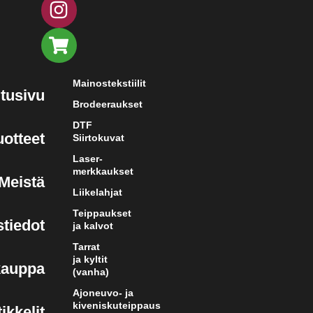
Mainostekstiilit
tusivu
Brodeeraukset
DTF
uotteet
Siirtokuvat
Laser-
merkkaukset
Meistä
Liikelahjat
Teippaukset
tiedot
ja kalvot
Tarrat
ja kyltit
kauppa
(vanha)
Ajoneuvo- ja
kiveniskuteippaus
ikkelit