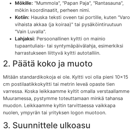
Mökille:
"Mummola", "Papan Paja", "Rantasauna",
mökin koordinaatit, perheen nimi.
Kotiin:
Hauska teksti oveen tai portille, kuten "Varo
vihaista akkaa (ja koiraa)" tai pysäköintiruutuun
"Vain Luvalla".
Lahjaksi:
Persoonallinen kyltti on mainio
tupaantuliais- tai syntymäpäivälahja, esimerkiksi
harrastukseen liittyvä kyltti autotalliin.
2. Päätä koko ja muoto
Mitään standardikokoja ei ole. Kyltti voi olla pieni 10×15
cm postilaatikkokyltti tai metrin leveä opaste tien
varressa. Koska leikkaamme kyltit omalla verstaallamme
Muuramessa, pystymme toteuttamaan minkä tahansa
muodon. Leikkaamme kyltin tarvittaessa vaikkapa
nuolen, ympyrän tai yrityksen logon muotoon.
3. Suunnittele ulkoasu