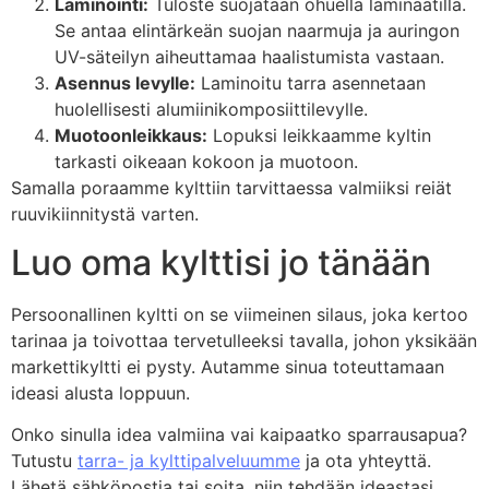
Laminointi:
Tuloste suojataan ohuella laminaatilla.
Se antaa elintärkeän suojan naarmuja ja auringon
UV-säteilyn aiheuttamaa haalistumista vastaan.
Asennus levylle:
Laminoitu tarra asennetaan
huolellisesti alumiinikomposiittilevylle.
Muotoonleikkaus:
Lopuksi leikkaamme kyltin
tarkasti oikeaan kokoon ja muotoon.
Samalla poraamme kylttiin tarvittaessa valmiiksi reiät
ruuvikiinnitystä varten.
Luo oma kylttisi jo tänään
Persoonallinen kyltti on se viimeinen silaus, joka kertoo
tarinaa ja toivottaa tervetulleeksi tavalla, johon yksikään
markettikyltti ei pysty. Autamme sinua toteuttamaan
ideasi alusta loppuun.
Onko sinulla idea valmiina vai kaipaatko sparrausapua?
Tutustu
tarra- ja kylttipalveluumme
ja ota yhteyttä.
Lähetä sähköpostia tai soita, niin tehdään ideastasi