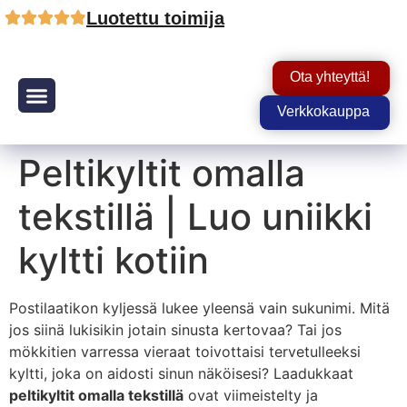
Luotettu toimija
Ota yhteyttä!
Verkkokauppa
Tuotteet ja palvelut
Peltikyltit omalla
tekstillä | Luo uniikki
kyltti kotiin
Postilaatikon kyljessä lukee yleensä vain sukunimi. Mitä
jos siinä lukisikin jotain sinusta kertovaa? Tai jos
mökkitien varressa vieraat toivottaisi tervetulleeksi
kyltti, joka on aidosti sinun näköisesi? Laadukkaat
peltikyltit omalla tekstillä
ovat viimeistelty ja