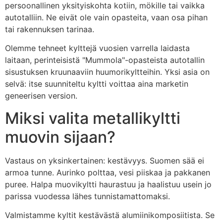
persoonallinen yksityiskohta kotiin, mökille tai vaikka
autotalliin. Ne eivät ole vain opasteita, vaan osa pihan
tai rakennuksen tarinaa.
Olemme tehneet kylttejä vuosien varrella laidasta
laitaan, perinteisistä "Mummola"-opasteista autotallin
sisustuksen kruunaaviin huumorikyltteihin. Yksi asia on
selvä: itse suunniteltu kyltti voittaa aina marketin
geneerisen version.
Miksi valita metallikyltti
muovin sijaan?
Vastaus on yksinkertainen: kestävyys. Suomen sää ei
armoa tunne. Aurinko polttaa, vesi piiskaa ja pakkanen
puree. Halpa muovikyltti haurastuu ja haalistuu usein jo
parissa vuodessa lähes tunnistamattomaksi.
Valmistamme kyltit kestävästä alumiinikomposiitista. Se