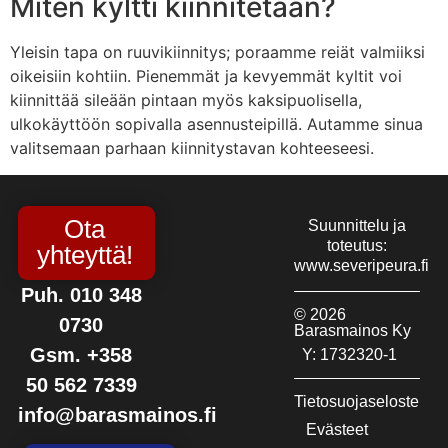
Miten kyltti kiinnitetään?
Yleisin tapa on ruuvikiinnitys; poraamme reiät valmiiksi
oikeisiin kohtiin. Pienemmät ja kevyemmät kyltit voi
kiinnittää sileään pintaan myös kaksipuolisella,
ulkokäyttöön sopivalla asennusteipillä. Autamme sinua
valitsemaan parhaan kiinnitystavan kohteeseesi.
Ota
Suunnittelu ja
toteutus:
yhteyttä!
www.severipeura.fi
Puh. 010 348
© 2026
0730
Barasmainos Ky
Gsm. +358
Y: 1732320-1
50 562 7339
Tietosuojaseloste
info@barasmainos.fi
Evästeet