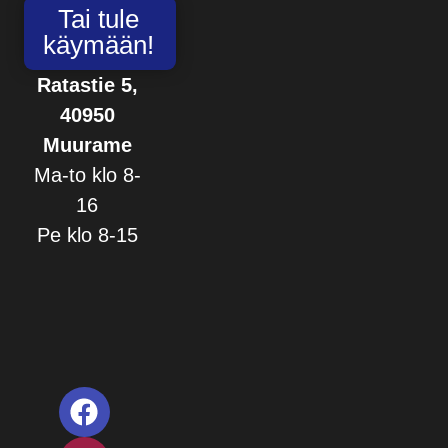
Tai tule
käymään!
Ratastie 5,
40950
Muurame
Ma-to klo 8-
16
Pe klo 8-15