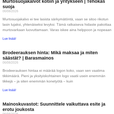
Murtosuojakalvot kotiin ja yritykseen | Tehokas
suoja
06/08/2026
Murtosuojakalvo ei tee lasista särkymätöntä, vaan se sitoo rikotun
lasin lujaksi, yhtenäiseksi levyksi. Tämä ratkaiseva hidaste pakottaa
murtovarkaan luovuttamaan. Varas iskee aina helppoon ja nopeaan
Lue lisää!
Brodeerauksen hinta: Mikä maksaa ja miten
säästät? | Barasmainos
06/08/2026
Brodeerauksen hintaa ei määrää logon koko, vaan sen vaatima
tikkimäärä. Pieni ja yksityiskohtainen logo vaatii usein enemmän
tikkejä – ja siten enemmän konetyötä – kuin
Lue lisää!
Mainoskuvastot: Suunnittele vaikuttava esite ja
erotu joukosta