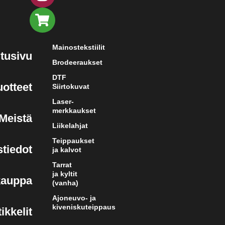
Mainostekstiilit
tusivu
Brodeeraukset
DTF
uotteet
Siirtokuvat
Laser-
merkkaukset
Meistä
Liikelahjat
Teippaukset
tiedot
ja kalvot
Tarrat
ja kyltit
kauppa
(vanha)
Ajoneuvo- ja
kiveniskuteippaus
ikkelit