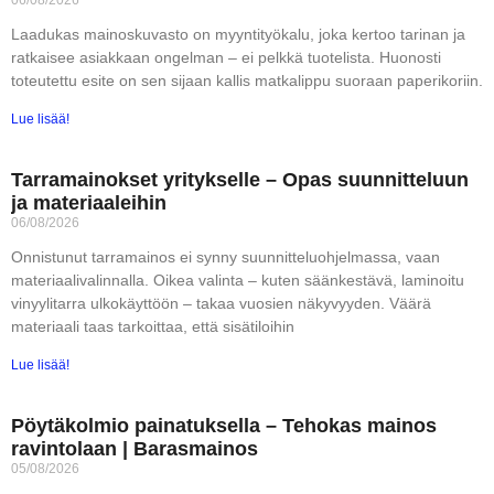
06/08/2026
Laadukas mainoskuvasto on myyntityökalu, joka kertoo tarinan ja
ratkaisee asiakkaan ongelman – ei pelkkä tuotelista. Huonosti
toteutettu esite on sen sijaan kallis matkalippu suoraan paperikoriin.
Lue lisää!
Tarramainokset yritykselle – Opas suunnitteluun
ja materiaaleihin
06/08/2026
Onnistunut tarramainos ei synny suunnitteluohjelmassa, vaan
materiaalivalinnalla. Oikea valinta – kuten säänkestävä, laminoitu
vinyylitarra ulkokäyttöön – takaa vuosien näkyvyyden. Väärä
materiaali taas tarkoittaa, että sisätiloihin
Lue lisää!
Pöytäkolmio painatuksella – Tehokas mainos
ravintolaan | Barasmainos
05/08/2026