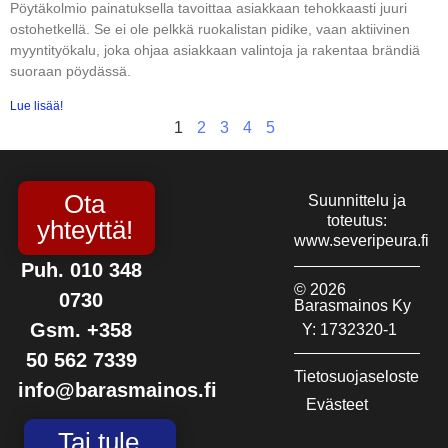
Pöytäkolmio painatuksella tavoittaa asiakkaan tehokkaasti juuri
ostohetkellä. Se ei ole pelkkä ruokalistan pidike, vaan aktiivinen
myyntityökalu, joka ohjaa asiakkaan valintoja ja rakentaa brändiä
suoraan pöydässä.
Lue lisää!
1
2
3
4
5
Ota
Suunnittelu ja
toteutus:
yhteyttä!
www.severipeura.fi
Puh. 010 348
© 2026
0730
Barasmainos Ky
Gsm. +358
Y: 1732320-1
50 562 7339
Tietosuojaseloste
info@barasmainos.fi
Evästeet
Tai tule