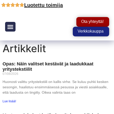
Luotettu toimija
Ota yhteyttä!
Verkkokauppa
Tuotteet ja palvelut
Artikkelit
Opas: Näin valitset kestävät ja laadukkaat
yritystekstiilit
07/08/2026
Huonosti valittu yritystekstiili on kallis virhe. Se kuluu puhki kesken
sesongin, haalistuu ensimmäisessä pesussa ja viestii asiakkaalle,
että laadusta on tingitty. Oikea valinta taas on
Lue lisää!