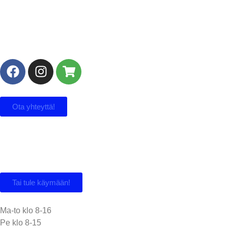
Ota yhteyttä!
Puh. 010 348 0730
Gsm. +358 50 562 7339
info@barasmainos.fi
Tai tule käymään!
Ratastie 5, 40950 Muurame
Ma-to klo 8-16
Pe klo 8-15