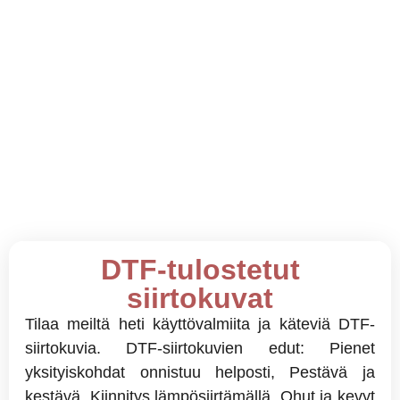
DTF-tulostetut
siirtokuvat
Tilaa meiltä heti käyttövalmiita ja käteviä DTF-
siirtokuvia. DTF-siirtokuvien edut: Pienet
yksityiskohdat onnistuu helposti, Pestävä ja
kestävä, Kiinnitys lämpösiirtämällä, Ohut ja kevyt