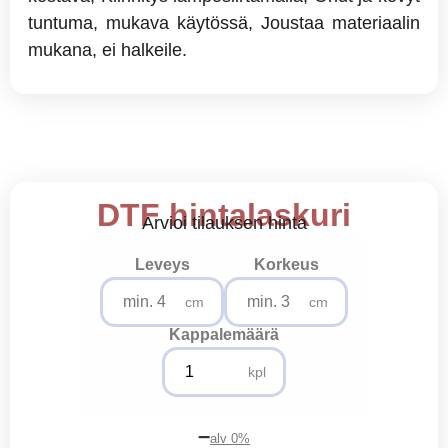
tuntuma, mukava käytössä, Joustaa materiaalin
mukana, ei halkeile.
DTF hintalaskuri
Arvioi tilauksen hinta
Leveys
Korkeus
cm
cm
Kappalemäärä
kpl
–
alv 0%