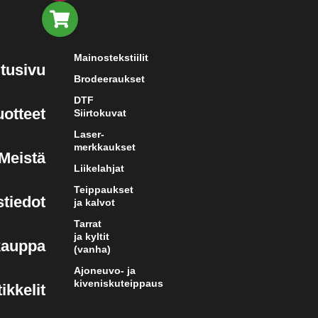
Mainostekstiilit
tusivu
Brodeeraukset
DTF
uotteet
Siirtokuvat
Laser-
merkkaukset
Meistä
Liikelahjat
Teippaukset
tiedot
ja kalvot
Tarrat
ja kyltit
kauppa
(vanha)
Ajoneuvo- ja
kiveniskuteippaus
ikkelit