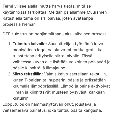
Termi vilisee alalla, mutta harva tietää, mitä se
käytännössä tarkoittaa. Meidän pajallamme Muuramen
Ratastiellä tämä on arkipäivää, joten avataanpa
prosessia hieman.
DTF-tulostus on pohjimmiltaan kaksivaiheinen prosessi:
Tulostus kalvolle:
Suunnittelijan työstämä kuva –
monivärinen logo, valokuva tai tarkka grafiikka –
tulostetaan erityiselle siirtokalvolle. Tässä
vaiheessa kuvan alle lisätään valkoinen pohjaväri ja
päälle kiinnittävä liimajauhe.
Siirto tekstiiliin:
Valmis kalvo asetellaan tekstiilin,
kuten T-paidan tai hupparin, päälle ja prässätään
kuumalla lämpöprässillä. Lämpö ja paine aktivoivat
liiman ja kiinnittävät musteen pysyvästi kankaan
kuituihin.
Lopputulos on hämmästyttävän ohut, joustava ja
veitsenterävä painatus, joka tuntuu osalta kangasta.