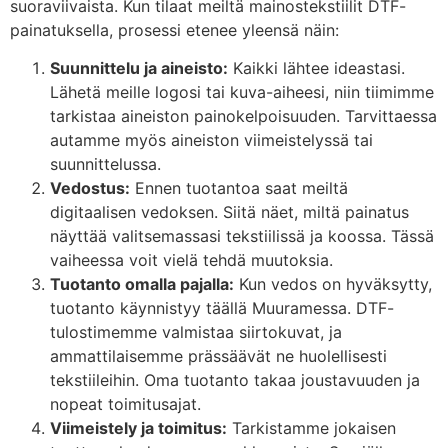
suoraviivaista. Kun tilaat meiltä mainostekstiilit DTF-
painatuksella, prosessi etenee yleensä näin:
Suunnittelu ja aineisto:
Kaikki lähtee ideastasi.
Lähetä meille logosi tai kuva-aiheesi, niin tiimimme
tarkistaa aineiston painokelpoisuuden. Tarvittaessa
autamme myös aineiston viimeistelyssä tai
suunnittelussa.
Vedostus:
Ennen tuotantoa saat meiltä
digitaalisen vedoksen. Siitä näet, miltä painatus
näyttää valitsemassasi tekstiilissä ja koossa. Tässä
vaiheessa voit vielä tehdä muutoksia.
Tuotanto omalla pajalla:
Kun vedos on hyväksytty,
tuotanto käynnistyy täällä Muuramessa. DTF-
tulostimemme valmistaa siirtokuvat, ja
ammattilaisemme prässäävät ne huolellisesti
tekstiileihin. Oma tuotanto takaa joustavuuden ja
nopeat toimitusajat.
Viimeistely ja toimitus:
Tarkistamme jokaisen