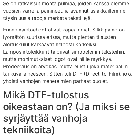
Se on ratkaissut monta pulmaa, joiden kanssa olemme
vuosien varrella painineet, ja avannut asiakkaillemme
täysin uusia tapoja merkata tekstiilejä.
Ennen vaihtoehdot olivat kapeammat. Silkkipaino on
lyömätön suurissa erissä, mutta pienten tilausten
aloituskulut karkaavat helposti korkeiksi.
Lämpösiirtoleikkurit taipuvat simppeleihin teksteihin,
mutta monimutkaiset logot ovat niille myrkkyä.
Brodeeraus on arvokas, mutta ei istu joka materiaaliin
tai kuva-aiheeseen. Sitten tuli DTF (Direct-to-Film), joka
yhdisti vanhojen menetelmien parhaat puolet.
Mikä DTF-tulostus
oikeastaan on? (Ja miksi se
syrjäyttää vanhoja
tekniikoita)