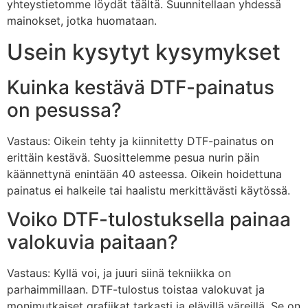
yhteystietomme löydät täältä. Suunnitellaan yhdessä
mainokset, jotka huomataan.
Usein kysytyt kysymykset
Kuinka kestävä DTF-painatus
on pesussa?
Vastaus: Oikein tehty ja kiinnitetty DTF-painatus on
erittäin kestävä. Suosittelemme pesua nurin päin
käännettynä enintään 40 asteessa. Oikein hoidettuna
painatus ei halkeile tai haalistu merkittävästi käytössä.
Voiko DTF-tulostuksella painaa
valokuvia paitaan?
Vastaus: Kyllä voi, ja juuri siinä tekniikka on
parhaimmillaan. DTF-tulostus toistaa valokuvat ja
monimutkaiset grafiikat tarkasti ja elävillä väreillä. Se on