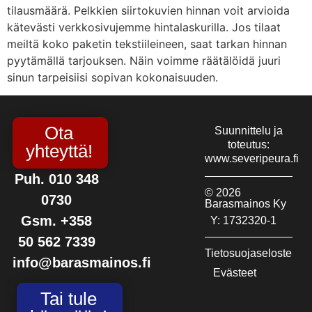
tilausmäärä. Pelkkien siirtokuvien hinnan voit arvioida
kätevästi verkkosivujemme hintalaskurilla. Jos tilaat
meiltä koko paketin tekstiileineen, saat tarkan hinnan
pyytämällä tarjouksen. Näin voimme räätälöidä juuri
sinun tarpeisiisi sopivan kokonaisuuden.
Ota
Suunnittelu ja
toteutus:
yhteyttä!
www.severipeura.fi
Puh. 010 348
© 2026
0730
Barasmainos Ky
Gsm. +358
Y: 1732320-1
50 562 7339
Tietosuojaseloste
info@barasmainos.fi
Evästeet
Tai tule