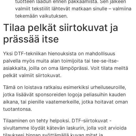
tuotteen laadun ennen pakkaamista. Sen jälkeen
valmiit tekstiilit lähtevät matkaan sinulle – valmiina
tekemään vaikutuksen.
Tilaa pelkät siirtokuvat ja
prässää itse
Yksi DTF-tekniikan hienouksista on mahdollisuus
palvella myös muita alan toimijoita tai tee-se-itse-
asiakkaita, joilla on oma lämpöprässi. Voit tilata meiltä
pelkät valmiit siirtokuvat.
Tämä on loistava ratkaisu esimerkiksi urheiluseuroille,
jotka lisäävät sponsoreiden logoja peliasuihin kauden
aikana, tai pienille vaatemerkeille, jotka hoitavat oman
tuotantonsa.
Tilaaminen on tehty helpoksi. DTF-siirtokuvat -
sivultamme löydät kätevän laskurin, jolla voit arvioida
tilauksesi hinnan syöttämällä kuvan mitat ja