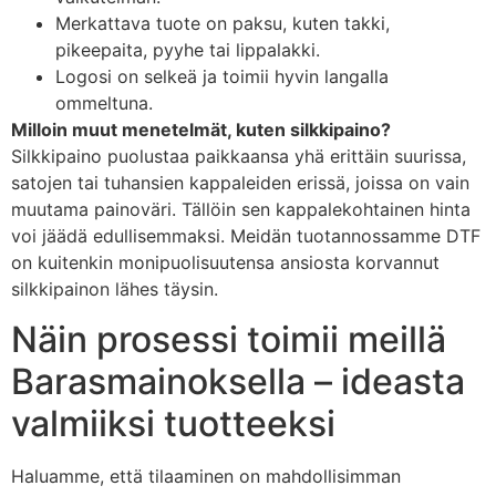
Merkattava tuote on paksu, kuten takki,
pikeepaita, pyyhe tai lippalakki.
Logosi on selkeä ja toimii hyvin langalla
ommeltuna.
Milloin muut menetelmät, kuten silkkipaino?
Silkkipaino puolustaa paikkaansa yhä erittäin suurissa,
satojen tai tuhansien kappaleiden erissä, joissa on vain
muutama painoväri. Tällöin sen kappalekohtainen hinta
voi jäädä edullisemmaksi. Meidän tuotannossamme DTF
on kuitenkin monipuolisuutensa ansiosta korvannut
silkkipainon lähes täysin.
Näin prosessi toimii meillä
Barasmainoksella – ideasta
valmiiksi tuotteeksi
Haluamme, että tilaaminen on mahdollisimman