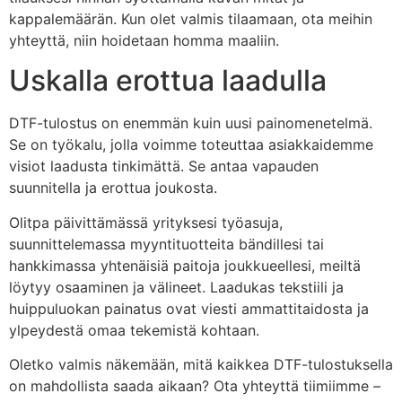
kappalemäärän. Kun olet valmis tilaamaan, ota meihin
yhteyttä, niin hoidetaan homma maaliin.
Uskalla erottua laadulla
DTF-tulostus on enemmän kuin uusi painomenetelmä.
Se on työkalu, jolla voimme toteuttaa asiakkaidemme
visiot laadusta tinkimättä. Se antaa vapauden
suunnitella ja erottua joukosta.
Olitpa päivittämässä yrityksesi työasuja,
suunnittelemassa myyntituotteita bändillesi tai
hankkimassa yhtenäisiä paitoja joukkueellesi, meiltä
löytyy osaaminen ja välineet. Laadukas tekstiili ja
huippuluokan painatus ovat viesti ammattitaidosta ja
ylpeydestä omaa tekemistä kohtaan.
Oletko valmis näkemään, mitä kaikkea DTF-tulostuksella
on mahdollista saada aikaan? Ota yhteyttä tiimiimme –