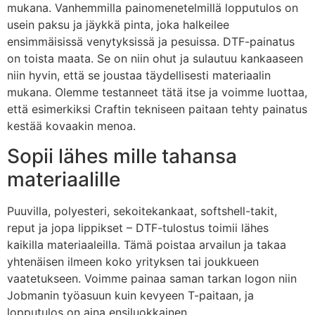
mukana. Vanhemmilla painomenetelmillä lopputulos on
usein paksu ja jäykkä pinta, joka halkeilee
ensimmäisissä venytyksissä ja pesuissa. DTF-painatus
on toista maata. Se on niin ohut ja sulautuu kankaaseen
niin hyvin, että se joustaa täydellisesti materiaalin
mukana. Olemme testanneet tätä itse ja voimme luottaa,
että esimerkiksi Craftin tekniseen paitaan tehty painatus
kestää kovaakin menoa.
Sopii lähes mille tahansa
materiaalille
Puuvilla, polyesteri, sekoitekankaat, softshell-takit,
reput ja jopa lippikset – DTF-tulostus toimii lähes
kaikilla materiaaleilla. Tämä poistaa arvailun ja takaa
yhtenäisen ilmeen koko yrityksen tai joukkueen
vaatetukseen. Voimme painaa saman tarkan logon niin
Jobmanin työasuun kuin kevyeen T-paitaan, ja
lopputulos on aina ensiluokkainen.