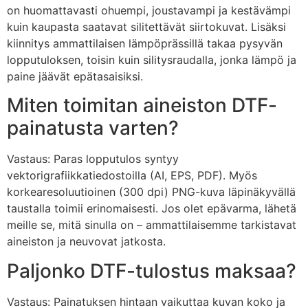
on huomattavasti ohuempi, joustavampi ja kestävämpi
kuin kaupasta saatavat silitettävät siirtokuvat. Lisäksi
kiinnitys ammattilaisen lämpöprässillä takaa pysyvän
lopputuloksen, toisin kuin silitysraudalla, jonka lämpö ja
paine jäävät epätasaisiksi.
Miten toimitan aineiston DTF-
painatusta varten?
Vastaus: Paras lopputulos syntyy
vektorigrafiikkatiedostoilla (AI, EPS, PDF). Myös
korkearesoluutioinen (300 dpi) PNG-kuva läpinäkyvällä
taustalla toimii erinomaisesti. Jos olet epävarma, lähetä
meille se, mitä sinulla on – ammattilaisemme tarkistavat
aineiston ja neuvovat jatkosta.
Paljonko DTF-tulostus maksaa?
Vastaus: Painatuksen hintaan vaikuttaa kuvan koko ja