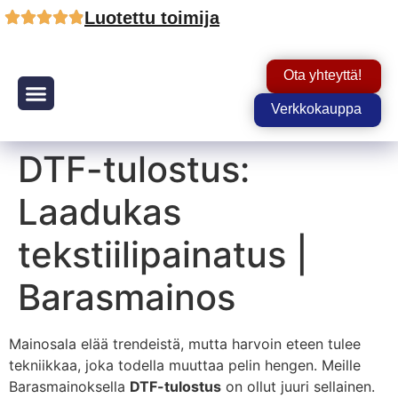
Luotettu toimija
Ota yhteyttä!
Verkkokauppa
Tuotteet ja palvelut
DTF-tulostus:
Laadukas
tekstiilipainatus |
Barasmainos
Mainosala elää trendeistä, mutta harvoin eteen tulee
tekniikkaa, joka todella muuttaa pelin hengen. Meille
Barasmainoksella
DTF-tulostus
on ollut juuri sellainen.