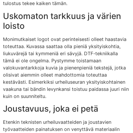
tulostus tekee kaiken tämän.
Uskomaton tarkkuus ja värien
loisto
Monimutkaiset logot ovat perinteisesti olleet haastavia
toteuttaa. Kuvassa saattaa olla pieniä yksityiskohtia,
liukuvärejä tai kymmeniä eri sävyjä. DTF-tekniikalla
tämä ei ole ongelma. Pystymme toistamaan
valokuvantarkkoja kuvia ja pienenpieniä tekstejä, jotka
olisivat aiemmin olleet mahdottomia toteuttaa
kestävästi. Esimerkiksi urheiluseuran yksityiskohtainen
vaakuna tai bändin levynkansi toistuu paidassa juuri niin
kuin on suunniteltu.
Joustavuus, joka ei petä
Etenkin teknisten urheiluvaatteiden ja joustavien
työvaatteiden painatuksen on venyttävä materiaalin