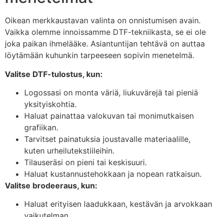
Oikean merkkaustavan valinta on onnistumisen avain.
Vaikka olemme innoissamme DTF-tekniikasta, se ei ole
joka paikan ihmelääke. Asiantuntijan tehtävä on auttaa
löytämään kuhunkin tarpeeseen sopivin menetelmä.
Valitse DTF-tulostus, kun:
Logossasi on monta väriä, liukuvärejä tai pieniä
yksityiskohtia.
Haluat painattaa valokuvan tai monimutkaisen
grafiikan.
Tarvitset painatuksia joustavalle materiaalille,
kuten urheilutekstiileihin.
Tilauseräsi on pieni tai keskisuuri.
Haluat kustannustehokkaan ja nopean ratkaisun.
Valitse brodeeraus, kun:
Haluat erityisen laadukkaan, kestävän ja arvokkaan
vaikutelman.